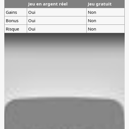
Jeu en argent réel
Jeu gratuit
Gains
Oui
Non
Bonus
Oui
Non
Risque
Oui
Non