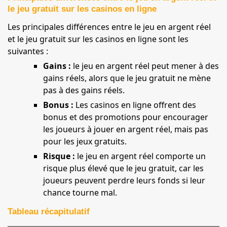
le jeu gratuit sur les casinos en ligne
Les principales différences entre le jeu en argent réel
et le jeu gratuit sur les casinos en ligne sont les
suivantes :
Gains :
le jeu en argent réel peut mener à des
gains réels, alors que le jeu gratuit ne mène
pas à des gains réels.
Bonus :
Les casinos en ligne offrent des
bonus et des promotions pour encourager
les joueurs à jouer en argent réel, mais pas
pour les jeux gratuits.
Risque :
le jeu en argent réel comporte un
risque plus élevé que le jeu gratuit, car les
joueurs peuvent perdre leurs fonds si leur
chance tourne mal.
Tableau récapitulatif