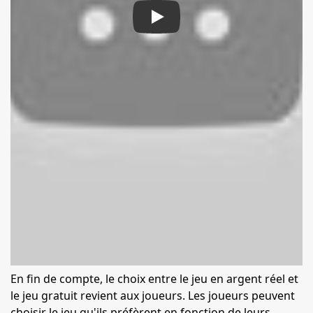
Play
En fin de compte, le choix entre le jeu en argent réel et
le jeu gratuit revient aux joueurs. Les joueurs peuvent
choisir le jeu qu'ils préfèrent en fonction de leurs